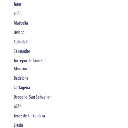
Jaén
León
Marbella
Oviedo
Sabadell
Santander
Torrejón de Ardoz
Alcorcón
Badalona
Cartagena
Donostia-San Sebastian
Gijón
Jerez de la Frontera
Lleida