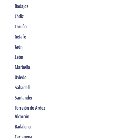
Badajoz
Cádiz
Coruña
Getafe
Jaén
León
Marbella
Oviedo
Sabadell
Santander
Torrejón de Ardoz
Alcorcón
Badalona
Cartagena