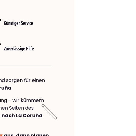
Günstiger Service
Zuverlässige Hilfe
nd sorgen für einen
oruña
rung – wir kümmern
önen Seiten des
 nach La Coruña
ar
aus, dann planen