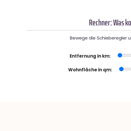
Rechner: Was ko
Bewege die Schieberegler un
Entfernung in km:
Wohnfläche in qm: