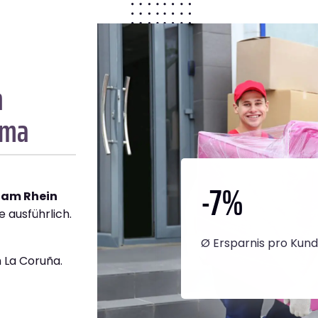
n
rma
-7
%
 am Rhein
e ausführlich.
Ø Ersparnis pro Kun
 La Coruña.