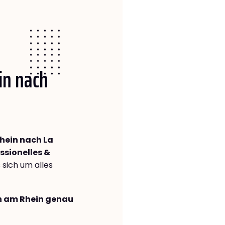
in nach
hein nach La
ssionelles &
s sich um alles
en am Rhein genau