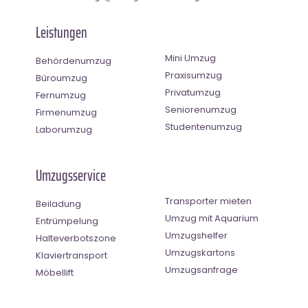
Leistungen
Mini Umzug
Behördenumzug
Praxisumzug
Büroumzug
Privatumzug
Fernumzug
Seniorenumzug
Firmenumzug
Studentenumzug
Laborumzug
Umzugsservice
Transporter mieten
Beiladung
Umzug mit Aquarium
Entrümpelung
Umzugshelfer
Halteverbotszone
Umzugskartons
Klaviertransport
Umzugsanfrage
Möbellift