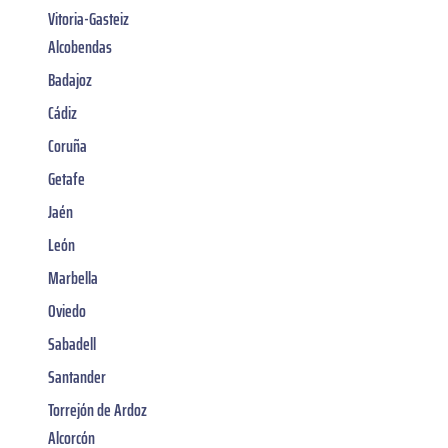
Vitoria-Gasteiz
Alcobendas
Badajoz
Cádiz
Coruña
Getafe
Jaén
León
Marbella
Oviedo
Sabadell
Santander
Torrejón de Ardoz
Alcorcón