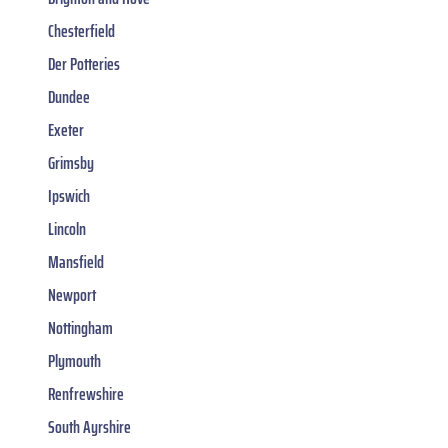
Chesterfield
Der Potteries
Dundee
Exeter
Grimsby
Ipswich
Lincoln
Mansfield
Newport
Nottingham
Plymouth
Renfrewshire
South Ayrshire