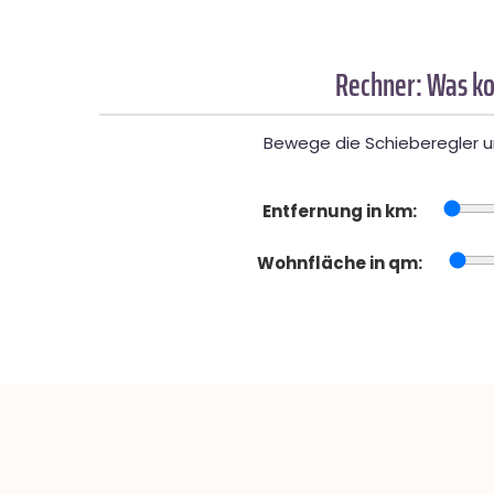
Rechner: Was ko
Bewege die Schieberegler un
Entfernung in km:
Wohnfläche in qm: