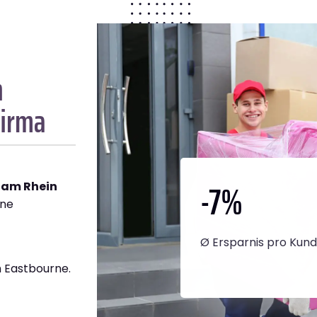
n
firma
-7
%
 am Rhein
rne
Ø Ersparnis pro Kun
 Eastbourne.