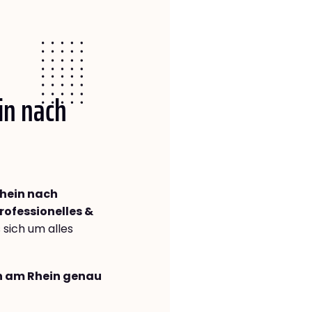
in nach
hein nach
rofessionelles &
s sich um alles
en am Rhein genau