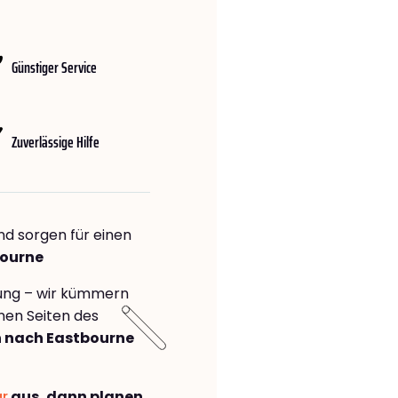
Günstiger Service
Zuverlässige Hilfe
nd sorgen für einen
bourne
rung – wir kümmern
önen Seiten des
 nach Eastbourne
ar
aus, dann planen