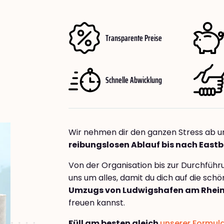
Transparente Preise
Schnelle Abwicklung
Wir nehmen dir den ganzen Stress ab u
reibungslosen Ablauf bis nach East
Von der Organisation bis zur Durchfüh
uns um alles, damit du dich auf die sch
Umzugs von Ludwigshafen am Rhein
freuen kannst.
Füll am besten gleich
unserer Formul