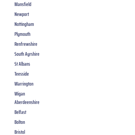
Mansfield
Newport
Nottingham
Plymouth
Renfrewshire
South Ayrshire
St Albans
Teesside
Warrington
Wigan
Aberdeenshire
Belfast
Bolton
Bristol