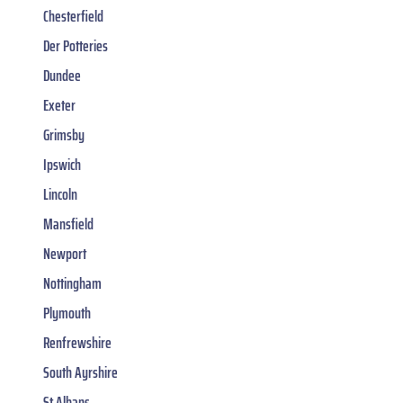
Chesterfield
Der Potteries
Dundee
Exeter
Grimsby
Ipswich
Lincoln
Mansfield
Newport
Nottingham
Plymouth
Renfrewshire
South Ayrshire
St Albans