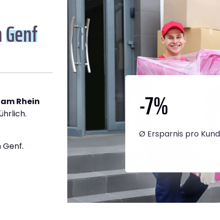
n
Genf
-7
%
 am Rhein
ührlich.
Ø Ersparnis pro Kun
 Genf.