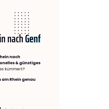
in nach
Genf
hein nach
onelles & günstiges
lles kümmert?
en am Rhein genau