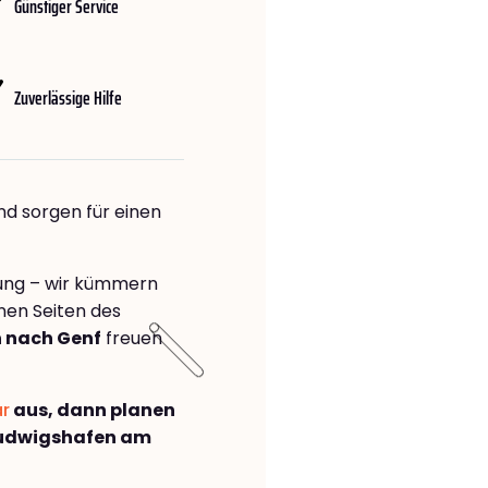
Günstiger Service
Zuverlässige Hilfe
nd sorgen für einen
rung – wir kümmern
önen Seiten des
 nach Genf
freuen
ar
aus, dann planen
Ludwigshafen am