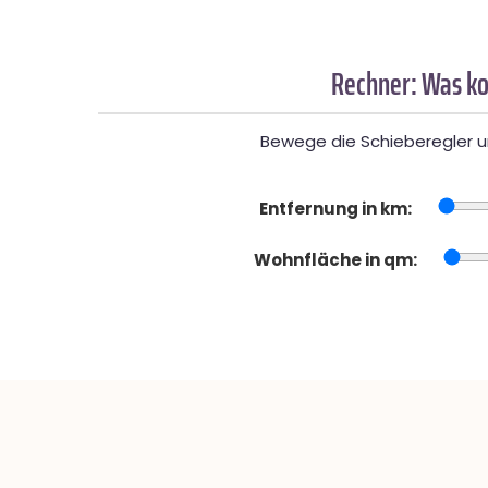
Rechner: Was ko
Bewege die Schieberegler un
Entfernung in km:
Wohnfläche in qm: