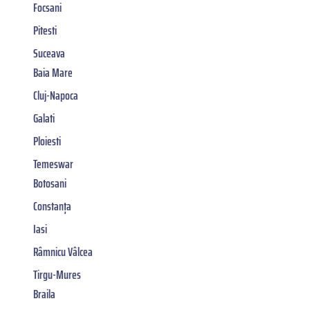
Focsani
Pitesti
Suceava
Baia Mare
Cluj-Napoca
Galati
Ploiesti
Temeswar
Botosani
Constanța
Iasi
Râmnicu Vâlcea
Tirgu-Mures
Braila