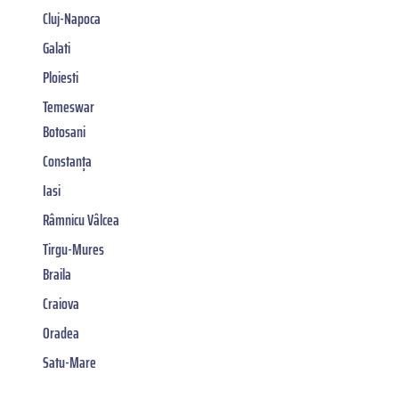
Cluj-Napoca
Galati
Ploiesti
Temeswar
Botosani
Constanța
Iasi
Râmnicu Vâlcea
Tirgu-Mures
Braila
Craiova
Oradea
Satu-Mare