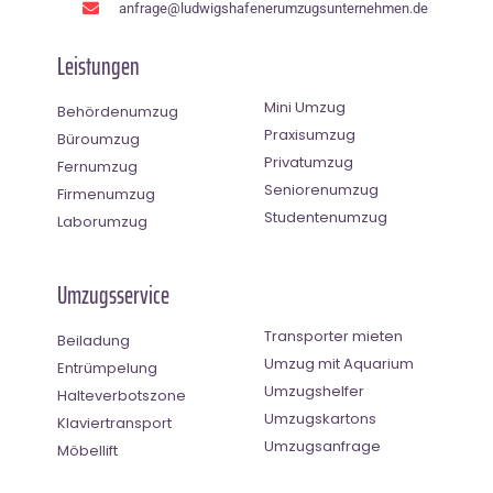
anfrage@ludwigshafenerumzugsunternehmen.de
Leistungen
Mini Umzug
Behördenumzug
Praxisumzug
Büroumzug
Privatumzug
Fernumzug
Seniorenumzug
Firmenumzug
Studentenumzug
Laborumzug
Umzugsservice
Transporter mieten
Beiladung
Umzug mit Aquarium
Entrümpelung
Umzugshelfer
Halteverbotszone
Umzugskartons
Klaviertransport
Umzugsanfrage
Möbellift