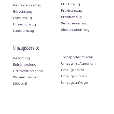
Mini Umzug
Behördenumzug
Praxisumzug
Büroumzug
Privatumzug
Fernumzug
Seniorenumzug
Firmenumzug
Studentenumzug
Laborumzug
Umzugsservice
Transporter mieten
Beiladung
Umzug mit Aquarium
Entrümpelung
Umzugshelfer
Halteverbotszone
Umzugskartons
Klaviertransport
Umzugsanfrage
Möbellift