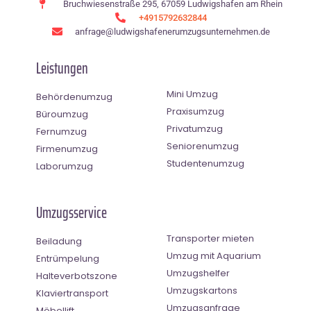
Bruchwiesenstraße 295, 67059 Ludwigshafen am Rhein
+4915792632844
anfrage@ludwigshafenerumzugsunternehmen.de
Leistungen
Mini Umzug
Behördenumzug
Praxisumzug
Büroumzug
Privatumzug
Fernumzug
Seniorenumzug
Firmenumzug
Studentenumzug
Laborumzug
Umzugsservice
Transporter mieten
Beiladung
Umzug mit Aquarium
Entrümpelung
Umzugshelfer
Halteverbotszone
Umzugskartons
Klaviertransport
Umzugsanfrage
Möbellift