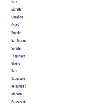
Cork
Gibraltar
Lissabon
Osijek
Prijedor
San Marino
Sotschi
Thorshavn
Vilnius
Balti
Daugavpils
Kaliningrad
Monaco
Panevezhis