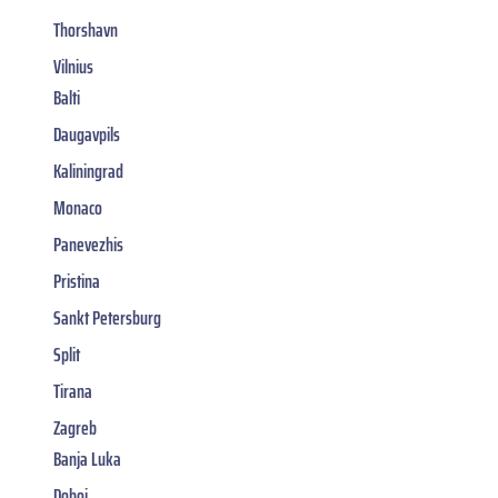
Thorshavn
Vilnius
Balti
Daugavpils
Kaliningrad
Monaco
Panevezhis
Pristina
Sankt Petersburg
Split
Tirana
Zagreb
Banja Luka
Doboj