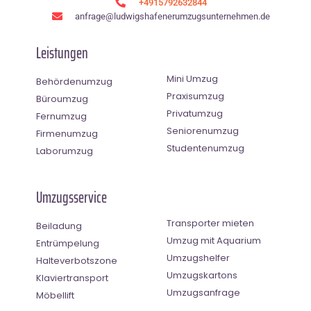
+4915792632844
anfrage@ludwigshafenerumzugsunternehmen.de
Leistungen
Mini Umzug
Behördenumzug
Praxisumzug
Büroumzug
Privatumzug
Fernumzug
Seniorenumzug
Firmenumzug
Studentenumzug
Laborumzug
Umzugsservice
Transporter mieten
Beiladung
Umzug mit Aquarium
Entrümpelung
Umzugshelfer
Halteverbotszone
Umzugskartons
Klaviertransport
Umzugsanfrage
Möbellift