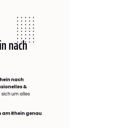
in nach
hein nach
sionelles &
s sich um alles
en am Rhein genau