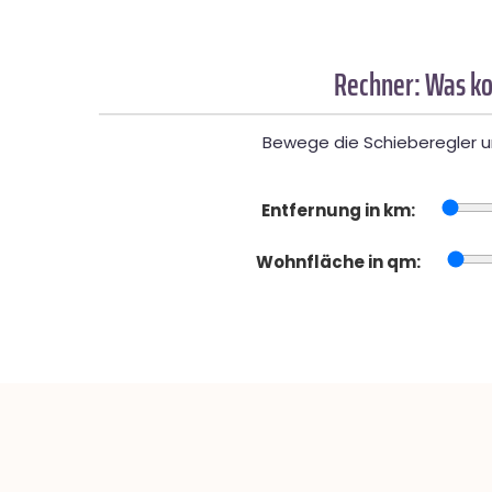
Rechner: Was ko
Bewege die Schieberegler un
Entfernung in km:
Wohnfläche in qm: