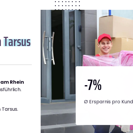
n
Tarsus
-7
%
 am Rhein
sführlich.
Ø Ersparnis pro Kun
 Tarsus.