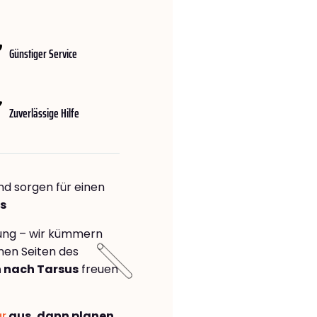
Günstiger Service
Zuverlässige Hilfe
nd sorgen für einen
us
rung – wir kümmern
önen Seiten des
 nach Tarsus
freuen
ar
aus, dann planen