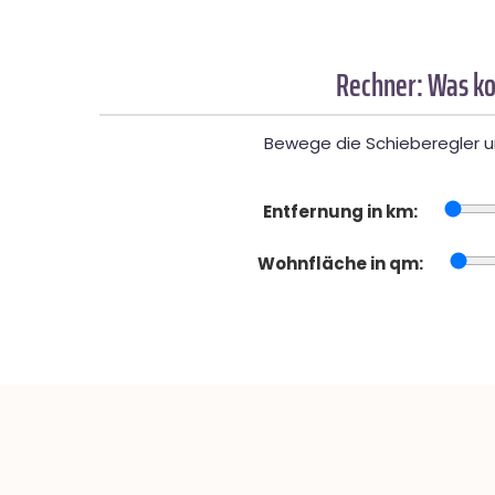
Rechner: Was ko
Bewege die Schieberegler un
Entfernung in km:
Wohnfläche in qm: