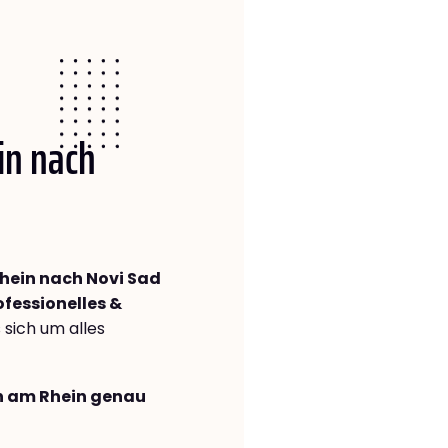
in nach
hein nach Novi Sad
ofessionelles &
s sich um alles
en am Rhein genau