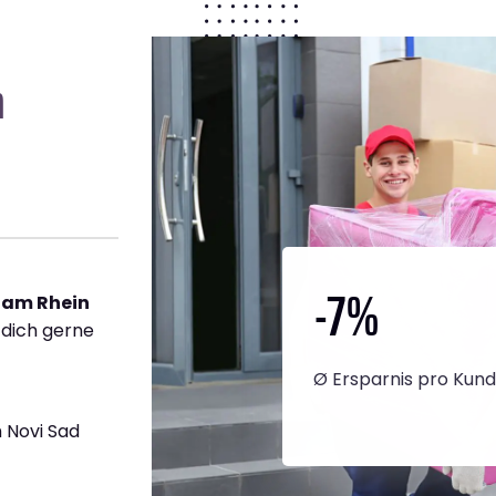
n
-7
%
 am Rhein
 dich gerne
Ø Ersparnis pro Kun
 Novi Sad