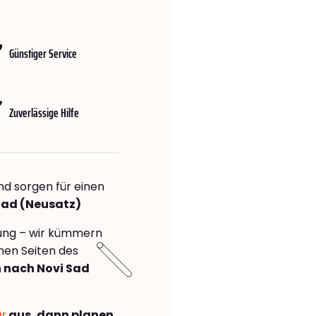
Günstiger Service
Zuverlässige Hilfe
nd sorgen für einen
Sad (Neusatz)
rung – wir kümmern
önen Seiten des
 nach Novi Sad
ar
aus, dann planen