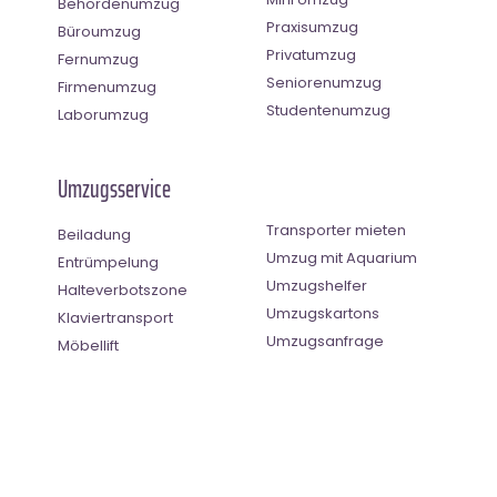
Behördenumzug
Praxisumzug
Büroumzug
Privatumzug
Fernumzug
Seniorenumzug
Firmenumzug
Studentenumzug
Laborumzug
Umzugsservice
Transporter mieten
Beiladung
Umzug mit Aquarium
Entrümpelung
Umzugshelfer
Halteverbotszone
Umzugskartons
Klaviertransport
Umzugsanfrage
Möbellift