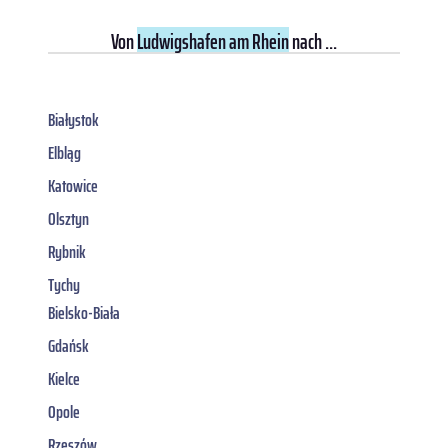
Von
Ludwigshafen am Rhein
nach ...
Białystok
Elbląg
Katowice
Olsztyn
Rybnik
Tychy
Bielsko-Biała
Gdańsk
Kielce
Opole
Rzeszów