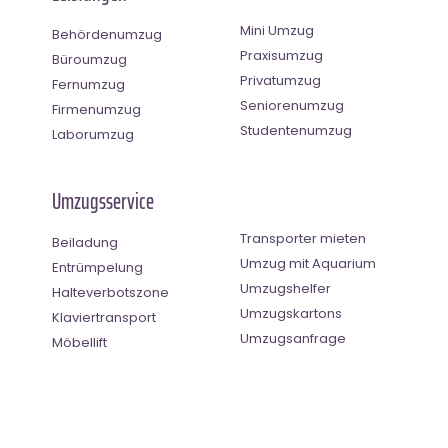
Mini Umzug
Behördenumzug
Praxisumzug
Büroumzug
Privatumzug
Fernumzug
Seniorenumzug
Firmenumzug
Studentenumzug
Laborumzug
Umzugsservice
Transporter mieten
Beiladung
Umzug mit Aquarium
Entrümpelung
Umzugshelfer
Halteverbotszone
Umzugskartons
Klaviertransport
Umzugsanfrage
Möbellift