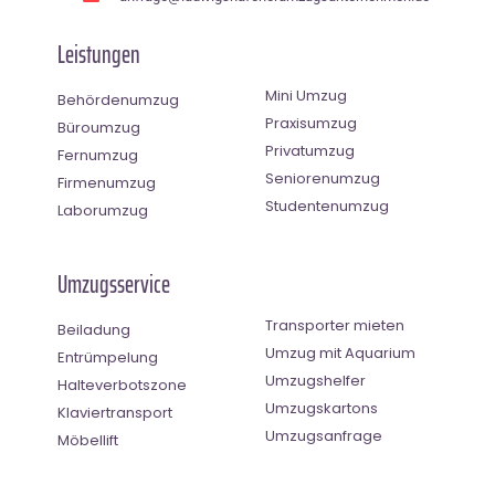
Leistungen
Mini Umzug
Behördenumzug
Praxisumzug
Büroumzug
Privatumzug
Fernumzug
Seniorenumzug
Firmenumzug
Studentenumzug
Laborumzug
Umzugsservice
Transporter mieten
Beiladung
Umzug mit Aquarium
Entrümpelung
Umzugshelfer
Halteverbotszone
Umzugskartons
Klaviertransport
Umzugsanfrage
Möbellift