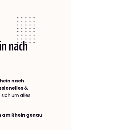
in nach
hein nach
ssionelles &
s sich um alles
en am Rhein genau