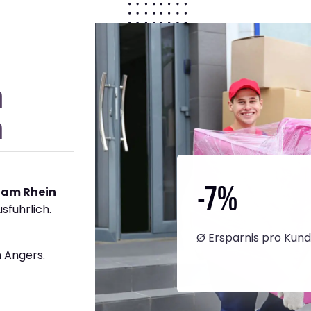
n
a
-7
%
 am Rhein
sführlich.
Ø Ersparnis pro Kun
 Angers.