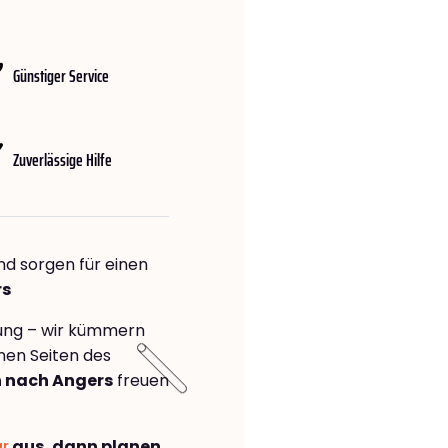
Günstiger Service
Zuverlässige Hilfe
nd sorgen für einen
rs
rung – wir kümmern
önen Seiten des
 nach Angers
freuen
ar
aus, dann planen