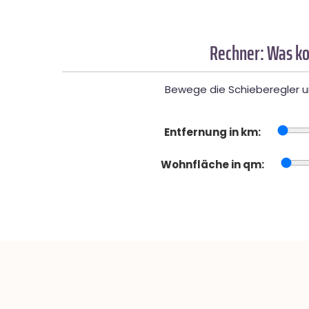
Rechner: Was ko
Bewege die Schieberegler un
Entfernung in km:
Wohnfläche in qm: