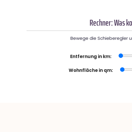
Rechner: Was ko
Bewege die Schieberegler un
Entfernung in km:
Wohnfläche in qm: