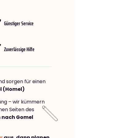
Günstiger Service
Zuverlässige Hilfe
nd sorgen für einen
l (Homel)
rung – wir kümmern
önen Seiten des
n nach Gomel
ar
aus, dann planen