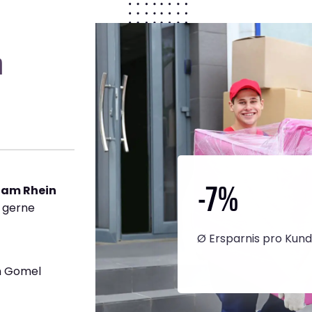
n
-7
%
 am Rhein
h gerne
Ø Ersparnis pro Kun
h Gomel