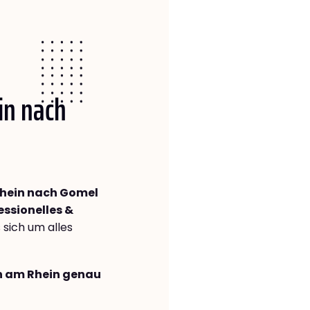
in nach
hein nach Gomel
essionelles &
s sich um alles
en am Rhein genau